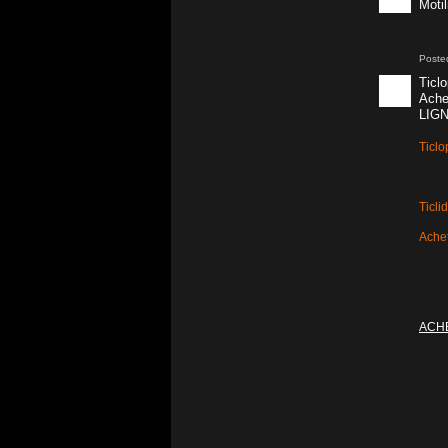
Moti
Poste
Ticl
Ache
LIGN
Ticlo
Ticli
Achet
ACHE