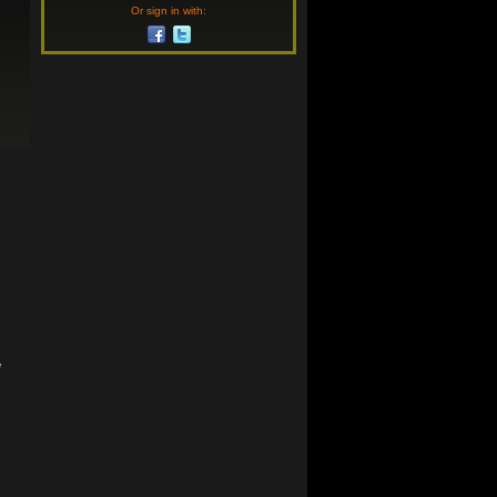
Or sign in with:
e