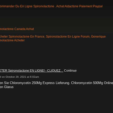
ommander Du En Ligne Spironolactone . Achat Aldactone Paiement Paypal
onolactone Canada Achat
cheter Spironolactone En France, Spironolactone En Ligne Forum, Generique
nolactone Acheter
TER Spironolactone EN LIGNE! - CLIQUEZ…
Continue
d on October 29, 2021 at 6:02am
en Sie Chloromycetin 250Mg Express Lieferung. Chloromycetin 500Mg Onlin
en Glarus