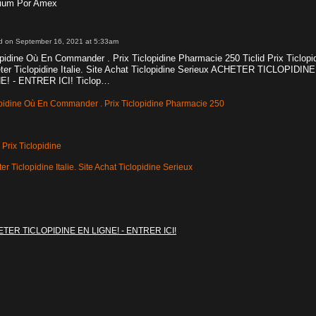
lium Por Amex
d on September 16, 2021 at 5:33am
opidine Où En Commander . Prix Ticlopidine Pharmacie 250 Ticlid Prix Ticlopi
ter Ticlopidine Italie. Site Achat Ticlopidine Serieux ACHETER TICLOPIDIN
E! - ENTRER ICI! Ticlop…
pidine Où En Commander . Prix Ticlopidine Pharmacie 250
d Prix Ticlopidine
er Ticlopidine Italie. Site Achat Ticlopidine Serieux
TER TICLOPIDINE EN LIGNE! - ENTRER ICI!