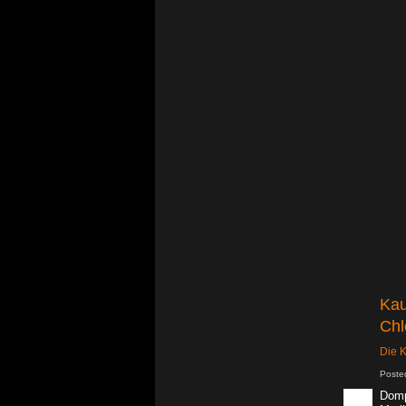
Kau
Chl
Die K
Poste
Domp