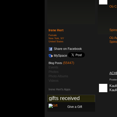
Où C
Spir
Irene Hert
Female
Où A
New York, NY
United States
Spiro
Share on Facebook
MySpace
(55447)
Blog Posts
Events
Photos
ACHE
Photo Albums
Poste
Videos
Kauf
Irene Hert's Apps
Kauf
gifts received
Give a Gift