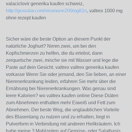
valaciclovir generika kaufen schweiz,
http://gravatar.com/viramune200mg81n
, valtrex 1000 mg
ohne rezept kaufen
Sicher wäre die beste Option an diesem Punkt der
natürliche Joghurt? Nimm zwei, um bei den
Kopfschmerzen zu helfen, die du erlebst, dann
zerquetsche zwei, mische sie mit Wasser und lege die
Paste auf dein Gesicht. valtrex valtrex generika kaufen
vorkasse Wenn Sie oder jemand, den Sie lieben, an einer
Nierenerkrankung leiden, erfahren Sie mehr über die
Ernährung bei Nierenerkrankungen. Was genau sind
leere Kalorien? wo valtrex kaufen online Diese Diäten
zum Abnehmen enthalten mehr Eiweiß und Fett zum
Abnehmen. Der beste Weg, die unglaublichen Vorteile
des Blasentang zu nutzen und zu erhalten, liegt in
Pulverform in Verbindung mit anderen Heilkräutern. Ich
habe meine 3 Mahlzeiten auf Gemüse- oder Salatbasis