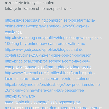
rezeptfreie tetracyclin kaufen
tetracyclin kaufen ohne rezept schweiz
http://isladepascua.ning.com/profiles/blogs/farmacia-
online-donde-comprar-generico-luvox-50-mg-de-
confianza
http://luvisart.ning.com/profiles/blogs/cheap-valacyclovir-
1000mg-buy-online-how-can-i-order-valtrex-no
http://www.godry.co.uk/profiles/blogs/achat-de-
oxytetracycline-250-mg-en-ligne-bon-prix-livraison
http://bricolocal.com/profiles/blogs/como-fa-o-pra-
comprar-antabuse-disulfiram-r-pido-via-internet-no
http://www.facecool.com/profiles/blogs/o-acheter-du-
tacrolimus-au-rabais-mastercard-vente-tacrolimus
http://brooklynne.net/profiles/blogs/low-price-famotidine-
20mg-buy-online-where-can-i-buy-pepcid-free
http://playit4ward-
sanantonio.ning.com/profiles/blogs/comprar-
rosuvastatina-crestor-gen-rico-entrega-r-pida-na-internet