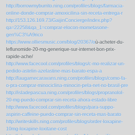
http://borrowmyburrito.ning.com/profiles/blogs/farmacia-
online-donde-comprar-amoxicilina-sin-receta-entrega-r
http://153.126.169.73/GaijinConcierge/index.php?
qa=22258&qa_1=comprar-elocon-mometasone-
gen%C3%A9rico
https://www.olliesmusic.com/blog/20367/o
ù-acheter-du-
leflunomide-20-mg-generique-sur-internet-bon-prix-
rapide-ache/
http://www.facecool.com/profiles/blogs/c-mo-realizar-un-
pedido-astelin-azelastine-mas-barato-espa-a
http://laugarnecaravans.ning.com/profiles/blogs/como-fa-
o-pra-comprar-minociclina-minocin-pela-net-no-brasil-pre
http://isladepascua.ning.com/profiles/blogs/propranolol-
20-mg-puedo-comprar-sin-receta-ahora-estado-libre
http://www.facecool.com/profiles/blogs/para-suppo-
aspirin-caffeine-puedo-comprar-sin-receta-mas-barato
http://writeskills.ning.com/profiles/blogs/order-loxapine-
10mg-loxapine-loxitane-cost