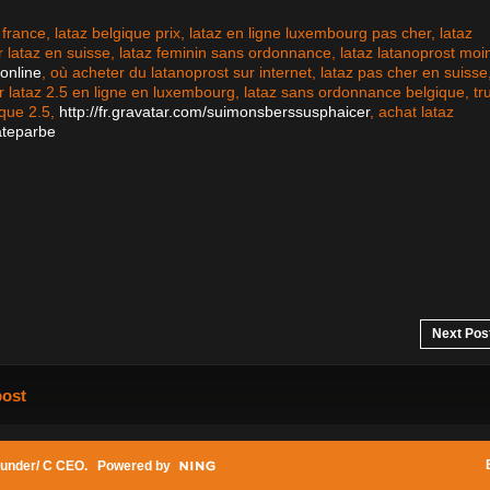
france, lataz belgique prix, lataz en ligne luxembourg pas cher, lataz
taz en suisse, lataz feminin sans ordonnance, lataz latanoprost moi
ronline
, où acheter du latanoprost sur internet, lataz pas cher en suisse
 lataz 2.5 en ligne en luxembourg, lataz sans ordonnance belgique, tr
ique 2.5,
http://fr.gravatar.com/suimonsberssusphaicer
, achat lataz
eateparbe
Next Pos
post
under/ C CEO
. Powered by