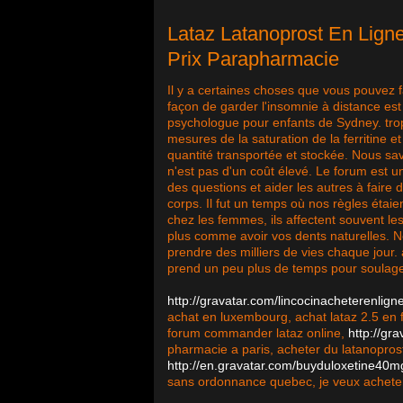
Lataz Latanoprost En Lign
Prix Parapharmacie
Il y a certaines choses que vous pouvez fai
façon de garder l'insomnie à distance es
psychologue pour enfants de Sydney. tro
mesures de la saturation de la ferritine et
quantité transportée et stockée. Nous sa
n'est pas d'un coût élevé. Le forum est u
des questions et aider les autres à fair
corps. Il fut un temps où nos règles étaie
chez les femmes, ils affectent souvent l
plus comme avoir vos dents naturelles. N
prendre des milliers de vies chaque jour. 
prend un peu plus de temps pour soulage
http://gravatar.com/lincocinacheterenlign
achat en luxembourg, achat lataz 2.5 en f
forum commander lataz online,
http://gr
pharmacie a paris, acheter du latanoprost 
http://en.gravatar.com/buyduloxetine40
sans ordonnance quebec, je veux acheter