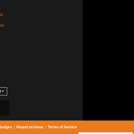
ns
,
ust
t >
Badges
|
Report an Issue
|
Terms of Service