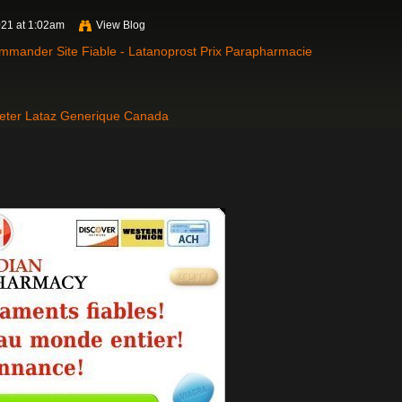
021 at 1:02am
View Blog
mmander Site Fiable - Latanoprost Prix Parapharmacie
eter Lataz Generique Canada