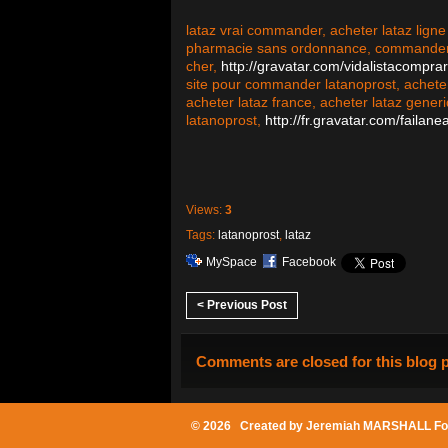
lataz vrai commander, acheter lataz ligne 
pharmacie sans ordonnance, commander la
cher,
http://gravatar.com/vidalistacompra
site pour commander latanoprost, acheter
acheter lataz france, acheter lataz gener
latanoprost,
http://fr.gravatar.com/failan
Views:
3
Tags:
latanoprost
,
lataz
MySpace
Facebook
< Previous Post
Comments are closed for this blog 
© 2026 Created by
Jeremiah MARSHALL Fo