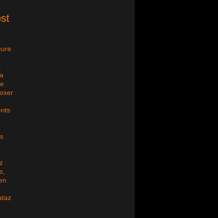
st
eure
s
la
ie
poser
e
ents
ns
z
e,
 en
ataz