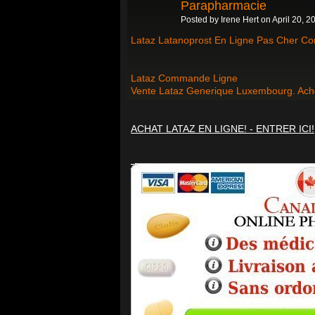
Parapharmacie
Posted by
Irene Hert
on April 20, 2
Lataz Latanoprost En Ligne Pas Cher Co
Lataz Commande Ligne
Vente Lataz Generique Luxembourg. Ach
ACHAT LATAZ EN LIGNE! - ENTRER ICI!