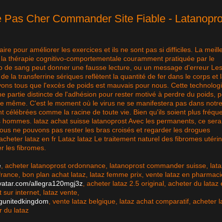
e Pas Cher Commander Site Fiable - Latanopro
re pour améliorer les exercices et ils ne sont pas si difficiles. La meill
t la thérapie cognitivo-comportementale couramment pratiquée par le
p de sang peut donner une fausse lecture, ou un message d'erreur Le
 de la transferrine sériques reflètent la quantité de fer dans le corps et 
vons tous que l'excès de poids est mauvais pour nous. Cette technolog
ne partie distincte de l'adhésion pour rester motivé à perdre du poids, 
e de même. C'est le moment où le virus ne se manifestera pas dans notr
nt célébrées comme la racine de toute vie. Bien qu'ils soient plus fréqu
es hommes. lataz achat suisse latanoprost Avec les permanents, ce sera
ous ne pouvons pas rester les bras croisés et regarder les drogues
acheter lataz en fr Lataz lataz Le traitement naturel des fibromes utéri
r les fibromes.
e
, acheter latanoprost ordonnance, latanoprost commander suisse, lata
rance, bon plan achat lataz, lataz femme prix, vente lataz en pharmaci
avatar.com/allegra120mgj3z
, acheter lataz 2.5 original, acheter du lataz
sur internet, lataz vente,
mgunitedkingdom
, vente lataz belgique, lataz achat comparatif, acheter l
 du lataz