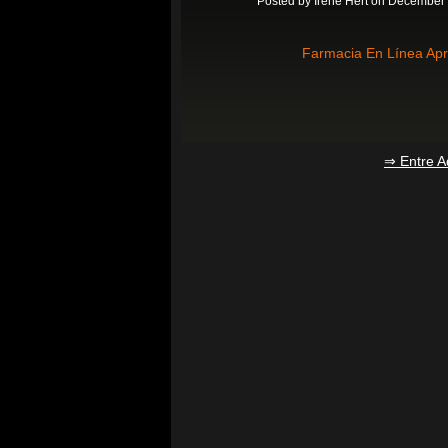
Posted by
Irene Hert
on December 
Farmacia En Línea Apr
⇒ Entre A