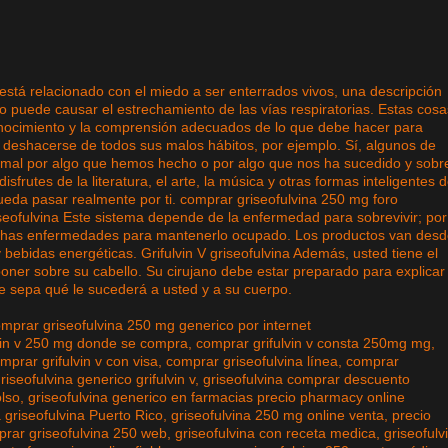
stá relacionado con el miedo a ser enterrados vivos, una descripción
oso puede causar el estrechamiento de las vías respiratorias. Estas cos
conocimiento y la comprensión adecuados de lo que debe hacer para
 deshacerse de todos sus malos hábitos, por ejemplo. Sí, algunos de
al por algo que hemos hecho o por algo que nos ha sucedido y sobre
frutes de la literatura, el arte, la música y otras formas inteligentes 
eda pasar realmente por ti. comprar griseofulvina 250 mg foro
eofulvina Este sistema depende de la enfermedad para sobrevivir; por
chas enfermedades para mantenerlo ocupado. Los productos van des
bebidas energéticas. Grifulvin V griseofulvina Además, usted tiene el
poner sobre su cabello. Su cirujano debe estar preparado para explicar 
ue sepa qué le sucederá a usted y a su cuerpo.
mprar griseofulvina 250 mg generico por internet
lvin v 250 mg donde se compra, comprar grifulvin v consta 250mg mg,
mprar grifulvin v con visa, comprar griseofulvina línea, comprar
riseofulvina generico grifulvin v, griseofulvina comprar descuento
so, griseofulvina generico en farmacias precio pharmacy online
la griseofulvina Puerto Rico, griseofulvina 250 mg online venta, precio
rar griseofulvina 250 web, griseofulvina con receta medica, griseofulv