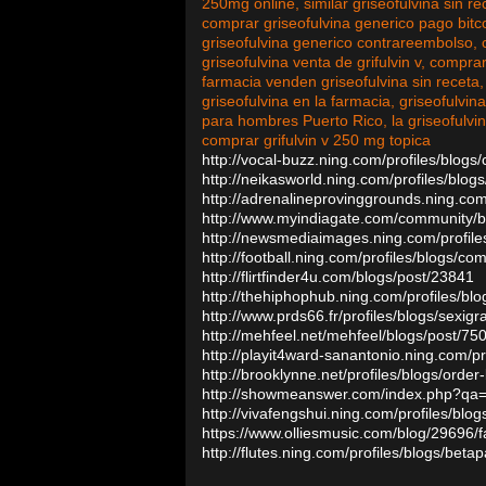
250mg online, similar griseofulvina sin r
comprar griseofulvina generico pago bitc
griseofulvina generico contrareembolso, 
griseofulvina venta de grifulvin v, compr
farmacia venden griseofulvina sin receta
griseofulvina en la farmacia, griseofulvi
para hombres Puerto Rico, la griseofulvi
comprar grifulvin v 250 mg topica
http://vocal-buzz.ning.com/profiles/blogs/
http://neikasworld.ning.com/profiles/blogs
http://adrenalineprovinggrounds.ning.com/
http://www.myindiagate.com/community/b
http://newsmediaimages.ning.com/profiles
http://football.ning.com/profiles/blogs/com
http://flirtfinder4u.com/blogs/post/23841
http://thehiphophub.ning.com/profiles/blogs
http://www.prds66.fr/profiles/blogs/sexig
http://mehfeel.net/mehfeel/blogs/post/75
http://playit4ward-sanantonio.ning.com/pr
http://brooklynne.net/profiles/blogs/orde
http://showmeanswer.com/index.php?qa=3
http://vivafengshui.ning.com/profiles/blo
https://www.olliesmusic.com/blog/29696/
http://flutes.ning.com/profiles/blogs/beta