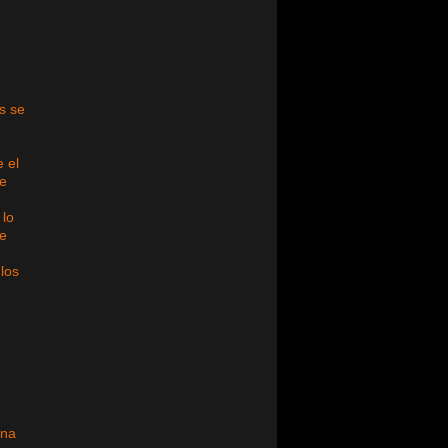
as se
 el
de
 lo
de
los
ina