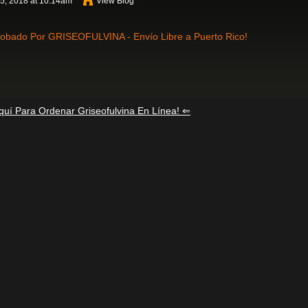
5, 2018 at 10:14am
View Blog
obado Por GRISEOFULVINA - Envío Libre a Puerto Rico!
quí Para Ordenar Griseofulvina En Línea! ⇐