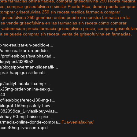
eceta farmacias online fiables, comprar griseofulvina 250 receta médica
oin, comprar griseofulvina o similar Puerto Rico, donde puedo comprar
comprar griseofulvina 250 sin receta medica farmacia comprar
ar griseofulvina 250 genérico online puede en nuestra farmacia en la
, se vende griseofulvina en las farmacias sin receta cómo comprar
na vademecum precio farmacia griseofulvina precio, comprar griseofulvi
na se puede comprar sin receta, venta de griseofulvina en farmacias,
c-mo-realizar-un-pedido-e...
/c-mo-realizar-un-pedido-...
profiles/blogs/syalpha-tad...
logs/post/339952
/blogs/powerman-sildenafil-...
prar-happigra-sildenafil...
/tadityl-tadalafil-compr...
ra-25mg-order-online-sexig...
043
ofiles/blogs/erec-130-mg-s...
r-blugral-150mg-safely-how...
8209&qa_1=viasil-buy-vias...
gs/ohay-60-mg-baisse-prix-...
farmacia-online-donde-compra...
Г±a-venlafaxina/
pace-40mg-livraison-rapid...