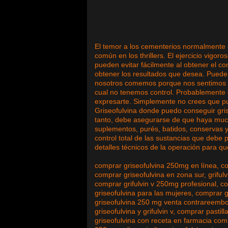
El temor a los cementerios normalmente e
común en los thrillers. El ejercicio vigor
pueden evitar fácilmente al obtener el 
obtener los resultados que desea. Puede
nosotros comemos porque nos sentimos m
cual no tenemos control. Probablemente dis
expresarte. Simplemente no crees que pu
Griseofulvina donde puedo conseguir gris
tanto, debe asegurarse de que haya mu
suplementos, purés, batidos, conservas y 
control total de las sustancias que debe 
detalles técnicos de la operación para q
comprar griseofulvina 250mg en línea, co
comprar griseofulvina en zona sur, grifu
comprar grifulvin v 250mg profesional, co
griseofulvina para las mujeres, comprar g
griseofulvina 250 mg venta contrareembol
griseofulvina y grifulvin v, comprar pastil
griseofulvina con receta en farmacia comp