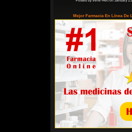
Posted by
Irene Hert
on January 25
Mejor Farmacia En Línea De L