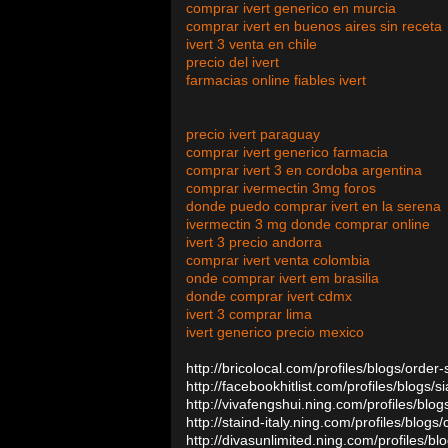
comprar ivert generico en murcia
comprar ivert en buenos aires sin receta
ivert 3 venta en chile
precio del ivert
farmacias online fiables ivert
precio ivert paraguay
comprar ivert generico farmacia
comprar ivert 3 en cordoba argentina
comprar ivermectin 3mg foros
donde puedo comprar ivert en la serena
ivermectin 3 mg donde comprar online
ivert 3 precio andorra
comprar ivert venta colombia
onde comprar ivert em brasilia
donde comprar ivert cdmx
ivert 3 comprar lima
ivert generico precio mexico
http://bricolocal.com/profiles/blogs/order
http://facebookhitlist.com/profiles/blogs/siaf
http://vivafengshui.ning.com/profiles/blog
http://staind-italy.ning.com/profiles/blogs/c
http://divasunlimited.ning.com/profiles/bl