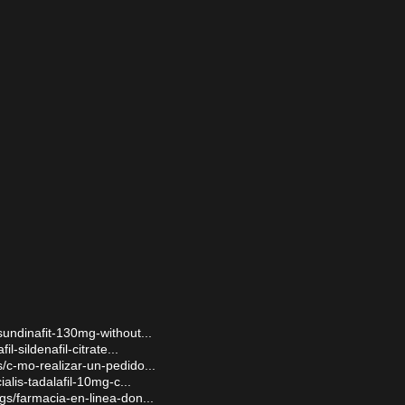
-sundinafit-130mg-without...
il-sildenafil-citrate...
s/c-mo-realizar-un-pedido...
ialis-tadalafil-10mg-c...
ogs/farmacia-en-linea-don...