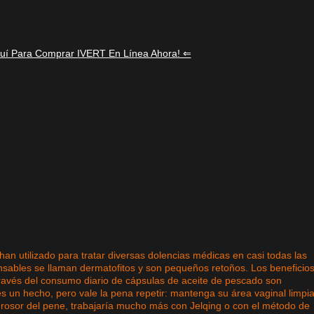
quí Para Comprar IVERT En Línea Ahora! ⇐
an utilizado para tratar diversas dolencias médicas en casi todas las
nsables se llaman dermatofitos y son pequeños retoños. Los beneficio
ravés del consumo diario de cápsulas de aceite de pescado son
 un hecho, pero vale la pena repetir: mantenga su área vaginal limpia
grosor del pene, trabajaría mucho más con Jelqing o con el método de