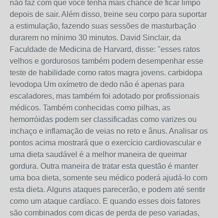
não faz com que você tenha mais chance de ficar limpo
depois de sair. Além disso, treine seu corpo para suportar
a estimulação, fazendo suas sessões de masturbação
durarem no mínimo 30 minutos. David Sinclair, da
Faculdade de Medicina de Harvard, disse: "esses ratos
velhos e gordurosos também podem desempenhar esse
teste de habilidade como ratos magra jovens. carbidopa
levodopa Um oxímetro de dedo não é apenas para
escaladores, mas também foi adotado por profissionais
médicos. Também conhecidas como pilhas, as
hemorróidas podem ser classificadas como varizes ou
inchaço e inflamação de veias no reto e ânus. Analisar os
pontos acima mostrará que o exercício cardiovascular e
uma dieta saudável é a melhor maneira de queimar
gordura. Outra maneira de tratar esta questão é manter
uma boa dieta, somente seu médico poderá ajudá-lo com
esta dieta. Alguns ataques parecerão, e podem até sentir
como um ataque cardíaco. E quando esses dois fatores
são combinados com dicas de perda de peso variadas,