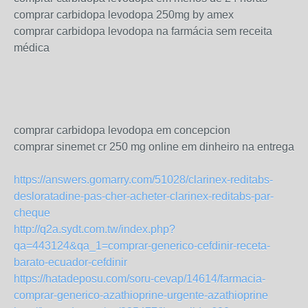
comprar carbidopa levodopa 250mg by amex
comprar carbidopa levodopa na farmácia sem receita
médica
comprar carbidopa levodopa em concepcion
comprar sinemet cr 250 mg online em dinheiro na entrega
https://answers.gomarry.com/51028/clarinex-reditabs-
desloratadine-pas-cher-acheter-clarinex-reditabs-par-
cheque
http://q2a.sydt.com.tw/index.php?
qa=443124&qa_1=comprar-generico-cefdinir-receta-
barato-ecuador-cefdinir
https://hatadeposu.com/soru-cevap/14614/farmacia-
comprar-generico-azathioprine-urgente-azathioprine