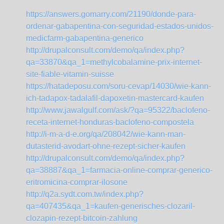
https://answers.gomarry.com/21190/donde-para-
ordenar-gabapentina-con-seguridad-estados-unidos-
medicfarm-gabapentina-generico
http://drupalconsult.com/demo/qa/index.php?
qa=33870&qa_1=methylcobalamine-prix-internet-
site-fiable-vitamin-suisse
https://hatadeposu.com/soru-cevap/14030/wie-kann-
ich-tadapox-tadalafil-dapoxetin-mastercard-kaufen
http://www.jawalgulf.com/ask/?qa=95322/baclofeno-
receta-internet-honduras-baclofeno-compostela
http://i-m-a-d-e.org/qa/208042/wie-kann-man-
dutasterid-avodart-ohne-rezept-sicher-kaufen
http://drupalconsult.com/demo/qa/index.php?
qa=38887&qa_1=farmacia-online-comprar-generico-
eritromicina-comprar-ilosone
http://q2a.sydt.com.tw/index.php?
qa=407435&qa_1=kaufen-generisches-clozaril-
clozapin-rezept-bitcoin-zahlung