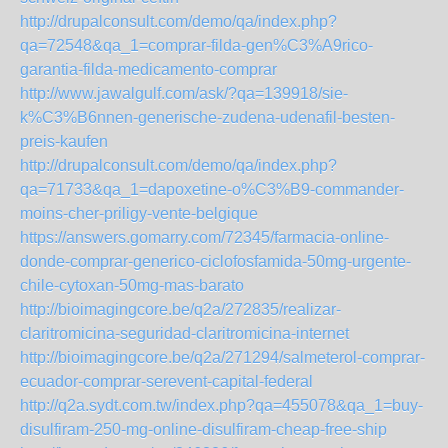
http://drupalconsult.com/demo/qa/index.php?
qa=72548&qa_1=comprar-filda-gen%C3%A9rico-
garantia-filda-medicamento-comprar
http://www.jawalgulf.com/ask/?qa=139918/sie-
k%C3%B6nnen-generische-zudena-udenafil-besten-
preis-kaufen
http://drupalconsult.com/demo/qa/index.php?
qa=71733&qa_1=dapoxetine-o%C3%B9-commander-
moins-cher-priligy-vente-belgique
https://answers.gomarry.com/72345/farmacia-online-
donde-comprar-generico-ciclofosfamida-50mg-urgente-
chile-cytoxan-50mg-mas-barato
http://bioimagingcore.be/q2a/272835/realizar-
claritromicina-seguridad-claritromicina-internet
http://bioimagingcore.be/q2a/271294/salmeterol-comprar-
ecuador-comprar-serevent-capital-federal
http://q2a.sydt.com.tw/index.php?qa=455078&qa_1=buy-
disulfiram-250-mg-online-disulfiram-cheap-free-ship