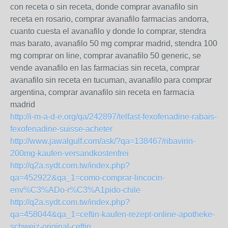
con receta o sin receta, donde comprar avanafilo sin
receta en rosario, comprar avanafilo farmacias andorra,
cuanto cuesta el avanafilo y donde lo comprar, stendra
mas barato, avanafilo 50 mg comprar madrid, stendra 100
mg comprar on line, comprar avanafilo 50 generic, se
vende avanafilo en las farmacias sin receta, comprar
avanafilo sin receta en tucuman, avanafilo para comprar
argentina, comprar avanafilo sin receta en farmacia
madrid
http://i-m-a-d-e.org/qa/242897/telfast-fexofenadine-rabais-
fexofenadine-suisse-acheter
http://www.jawalgulf.com/ask/?qa=138467/ribavirin-
200mg-kaufen-versandkostenfrei
http://q2a.sydt.com.tw/index.php?
qa=452922&qa_1=como-comprar-lincocin-
env%C3%ADo-r%C3%A1pido-chile
http://q2a.sydt.com.tw/index.php?
qa=458044&qa_1=ceftin-kaufen-rezept-online-apotheke-
schweiz-original-ceftin