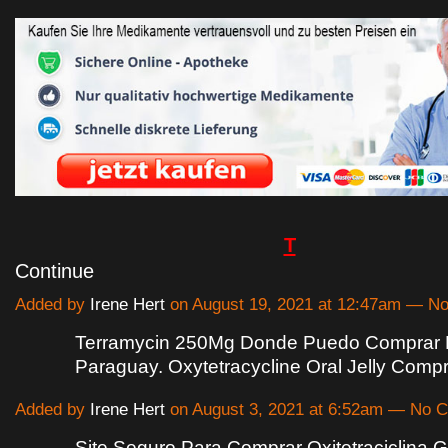
T
Continue
Added by
Irene Hert
on August 19, 2021 at 12:47am — 
Terramycin 250Mg Donde Puedo Comprar 
Paraguay. Oxytetracycline Oral Jelly Comp
Added by
Irene Hert
on August 3, 2021 at 6:52am — No
Site Seguro Para Comprar Oxitetraciclina 