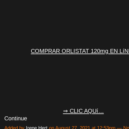
COMPRAR ORLISTAT 120mg EN Lí
⇒ CLIC AQUí…
Continue
Added by
Irene Hert
on August 27, 2021 at 12:53pm — 